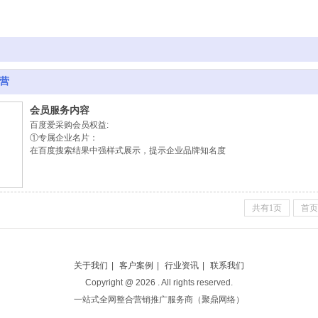
营
会员服务内容
百度爱采购会员权益:
①专属企业名片：
在百度搜索结果中强样式展示，提示企业品牌知名度
②多场景出发展示：
商品搜索，型号搜索，厂家搜索，行情搜索等场景触发展现，拓展流量
③商品收录端展现：
pc，移动网页，百度app多端展示商品信息
共有1页
首页
④企业权威认证：
官方认证，增强买家信任
⑤优质商品推荐：
上架热卖商品展示获得更多曝光
⑥询盘线索分发：
关于我们
|
客户案例
|
行业资讯
|
联系我们
多种询盘分发购买意向信息，帮助卖家和买家撮合交易；
Copyright @
2026
. All rights reserved.
一站式全网整合营销推广服务商（聚鼎网络）