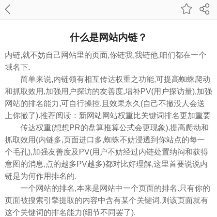
什么是网站内链？
内链,就不妨自己网站里的页面,你链我,我链他,咱们都在一个
域名下.
简单来说,内链领有相互传达权重之功能,可提高蜘蛛爬动
和抓取效用,加强用户探访的友善度,增补PV(用户探访量),加强
网站的排名能力,可自行操控,且效果永久(自己不撤没人会送
上你撤了).推荐阅读：新网站网站权重比关键词排名更加重要
传达权重(想想PR的盘算推算公式会更现象),提高爬动和
抓取效用(内链多,页面进口多,蜘蛛不妨浸透到你站点的每一
个毛孔),加强友善度及PV(用户不妨经过内链处置纳闷和获得
意图的消息,点的越多PV越多)都对比好理解,这里首要说说内
链是为何作用排名的.
一个网站的排名,本来是网站中一个页面的排名.只有你的
页面被搜索引擎提取的内容中含有某个关键词,则该页面就有
这个关键词的排名能力(细节不同罢了).