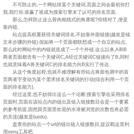
不可防止的,一个网站排某个关键词,页面之间会最初你打
我,我打你,谁赢了谁成为搜索引擎末了认可的排名页面.
那么,怎样防止这么骨肉相残式
的角逐呢?你猜对了,便是
靠内链.
站点提高权重获得关键词排名,不妨靠外面链接(越发是锚
文本步骤的外链).假如将一个页面都联想成一个自立的站点,
那么此时网站中的内链就造成了一个个外链.这么以来,A和B
两者页面都含有一个关键词C,A经过关键词C链接向了B,同时
也就意味着A将关键词C的排名能力向B实行了传达.
从这个角度起程,也就不难理解有些站点将面包屑中的首
页两者字变动为某个需求排名关键词的行动(综合利用一个页
面的排名能力).
经过这里,也不妨得出这么一个论断:搜索引擎在采用排名
页面时,页面在该站点内的链出及链入链接数目会是一个要紧
的参考前提,固然跟页面受欢迎的水准被浏览的次数也有必需
的关连(越发是baidu).
盘查你的站点一个url的链出链入链接数目,提议戳这里利
用xenu工具吧.