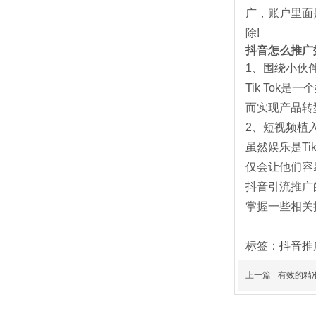
广，账户里面
除!
抖音怎么推广
1、围绕小伙
Tik To
而实现产品转
2、短视频植
虽然娱乐是T
仅会让他们容易
抖音引流推广
掌握一些相关
标签：
抖音推
上一篇
有效的精